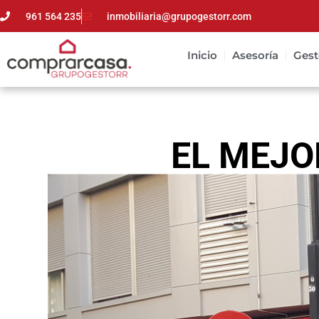
961 564 235
inmobiliaria@grupogestorr.com
Inicio
Asesoría
Gest
EL MEJO
TORRENT