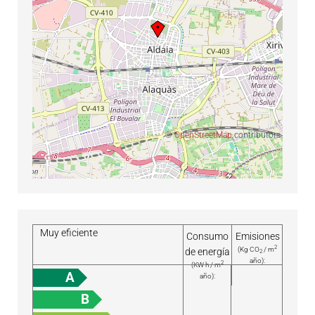
©
OpenStreetMap
contributors
Muy eficiente
Consumo
Emisiones
2
(Kg CO
/ m
de energía
2
año):
2
(KW h / m
A
año):
B