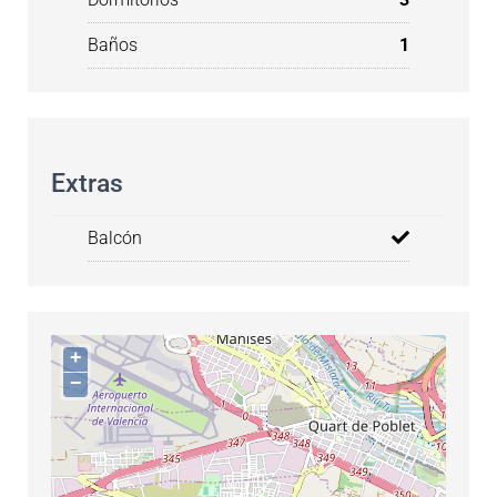
Baños
1
Extras
Balcón
+
−