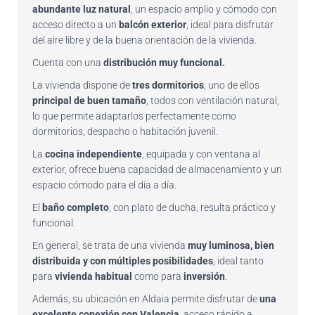
abundante luz natural
, un espacio amplio y cómodo con
acceso directo a un
balcón exterior
, ideal para disfrutar
del aire libre y de la buena orientación de la vivienda.
Cuenta con una
distribución muy funcional.
La vivienda dispone de
tres dormitorios
, uno de ellos
principal de buen tamaño
, todos con ventilación natural,
lo que permite adaptarlos perfectamente como
dormitorios, despacho o habitación juvenil.
La
cocina independiente
, equipada y con ventana al
exterior, ofrece buena capacidad de almacenamiento y un
espacio cómodo para el día a día.
El
baño completo
, con plato de ducha, resulta práctico y
funcional.
En general, se trata de una vivienda
muy luminosa, bien
distribuida y con múltiples posibilidades
, ideal tanto
para
vivienda habitual
como para
inversión
.
Además, su ubicación en Aldaia permite disfrutar de
una
excelente conexión con Valencia
, acceso rápido a