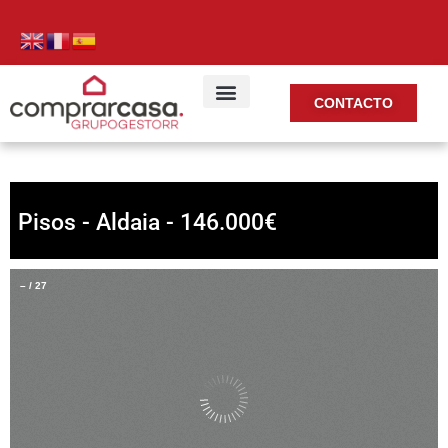
CONTACTO
Pisos - Aldaia - 146.000€
–
/
27