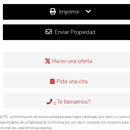
Imprimir
Enviar Propiedad
Hacer una oferta
Pida una cita
¿Te llamamos?
NOTA: La información de esta propiedad puede haber cambiado, por tanto no somos
responsables de la fiabilidad de la información, por favor contacte con nosotros para
conocer las características exactas.