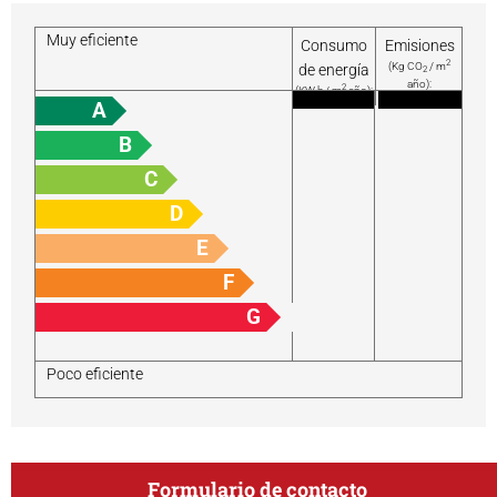
Muy eficiente
Consumo
Emisiones
2
(Kg CO
/ m
de energía
2
año):
2
(KW h / m
año):
A
B
C
D
E
F
G
Poco eficiente
Formulario de contacto