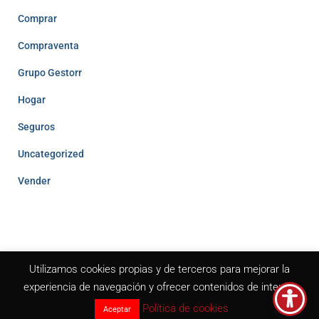
Comprar
Compraventa
Grupo Gestorr
Hogar
Seguros
Uncategorized
Vender
Utilizamos cookies propias y de terceros para mejorar la
© Comprarcasa Grupogestorr 2026
experiencia de navegación y ofrecer contenidos de interés.
Política de cookies
Aceptar
Diseño y desarrollo web por
Propulsia