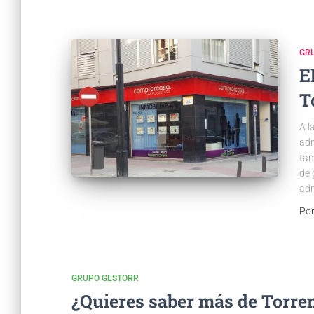
GR
E
T
A l
adm
tam
de 
adm
Po
GRUPO GESTORR
¿Quieres saber más de Torrent