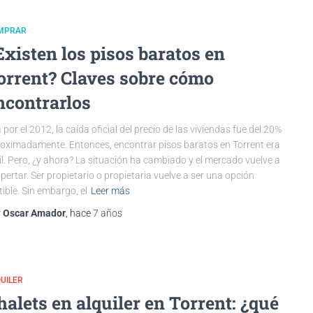
MPRAR
Existen los pisos baratos en
orrent? Claves sobre cómo
ncontrarlos
á por el 2012, la caída oficial del precio de las viviendas fue del 20%
oximadamente. Entonces, encontrar pisos baratos en Torrent era
il. Pero, ¿y ahora? La situación ha cambiado y el mercado vuelve a
pertar. Ser propietario o propietaria vuelve a ser una opción
tible. Sin embargo, el
Leer más
r
Oscar Amador
, hace
7 años
UILER
halets en alquiler en Torrent: ¿qué