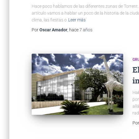
Hace poco hablamos de las diferentes zonas de Torrent. 
artículo vamos a hablar un poco de la historia de la ciu
clima, las fiestas o
Leer más
Por
Oscar Amador
, hace
7 años
GR
E
i
Hab
por
all
rad
Po