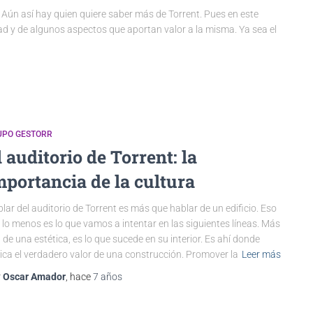
Aún así hay quien quiere saber más de Torrent. Pues en este
dad y de algunos aspectos que aportan valor a la misma. Ya sea el
UPO GESTORR
l auditorio de Torrent: la
mportancia de la cultura
lar del auditorio de Torrent es más que hablar de un edificio. Eso
 lo menos es lo que vamos a intentar en las siguientes líneas. Más
á de una estética, es lo que sucede en su interior. Es ahí donde
ica el verdadero valor de una construcción. Promover la
Leer más
r
Oscar Amador
, hace
7 años