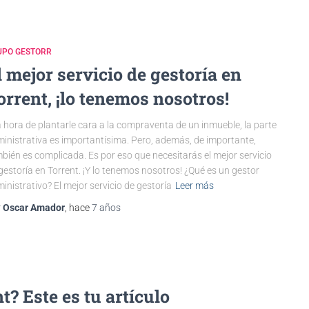
UPO GESTORR
l mejor servicio de gestoría en
orrent, ¡lo tenemos nosotros!
a hora de plantarle cara a la compraventa de un inmueble, la parte
inistrativa es importantísima. Pero, además, de importante,
bién es complicada. Es por eso que necesitarás el mejor servicio
gestoría en Torrent. ¡Y lo tenemos nosotros! ¿Qué es un gestor
inistrativo? El mejor servicio de gestoría
Leer más
r
Oscar Amador
, hace
7 años
? Este es tu artículo