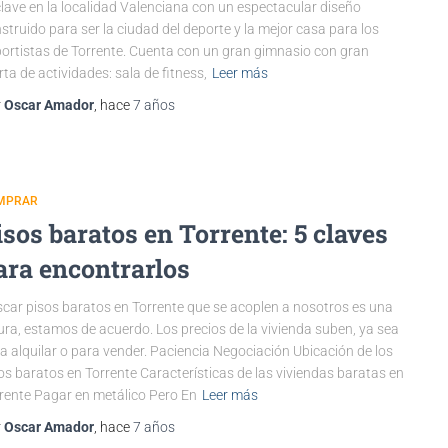
lave en la localidad Valenciana con un espectacular diseño
struido para ser la ciudad del deporte y la mejor casa para los
ortistas de Torrente. Cuenta con un gran gimnasio con gran
rta de actividades: sala de fitness,
Leer más
r
Oscar Amador
, hace
7 años
MPRAR
isos baratos en Torrente: 5 claves
ara encontrarlos
car pisos baratos en Torrente que se acoplen a nosotros es una
ura, estamos de acuerdo. Los precios de la vivienda suben, ya sea
a alquilar o para vender. Paciencia Negociación Ubicación de los
os baratos en Torrente Características de las viviendas baratas en
rente Pagar en metálico Pero En
Leer más
r
Oscar Amador
, hace
7 años