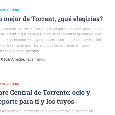
UPO GESTORR
o mejor de Torrent, ¿qué elegirías?
uramente, si vives en Torrent y te preguntamos qué hacer o qué
 en Torrent, o qué es para ti lo mejor de Torrent te quedarías unos
tantes pensando en su gastronomía, sus lugares de interés o las
stas. Gastronomía en Torrent Lugares de interés en Torrent
stas en Torrent
Leer más
r
Oscar Amador
, hace
7 años
UPO GESTORR
arc Central de Torrente: ocio y
eporte para ti y los tuyos
este post os queremos llevar al Parc Central de Torrente, un