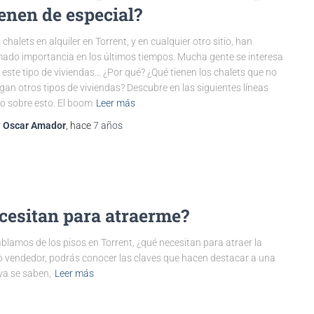
ienen de especial?
 chalets en alquiler en Torrent, y en cualquier otro sitio, han
ado importancia en los últimos tiempos. Mucha gente se interesa
 este tipo de viviendas… ¿Por qué? ¿Qué tienen los chalets que no
gan otros tipos de viviendas? Descubre en las siguientes líneas
o sobre esto. El boom
Leer más
r
Oscar Amador
, hace
7 años
ecesitan para atraerme?
blamos de los pisos en Torrent, ¿qué necesitan para atraer la
mo vendedor, podrás conocer las claves que hacen destacar a una
ya se saben,
Leer más