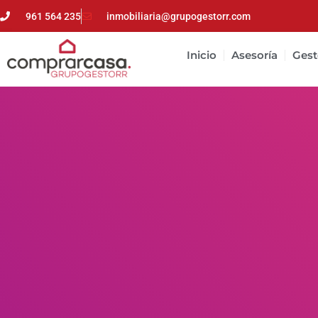
961 564 235
inmobiliaria@grupogestorr.com
Inicio
Asesoría
Gest