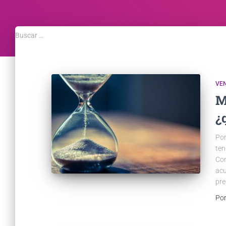
Buscar …
VE
M
¿
Por
ten
Com
acu
pre
Po