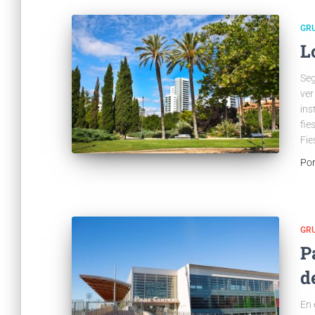
GR
L
Seg
ver
ins
fie
Fie
Po
GR
P
d
En 