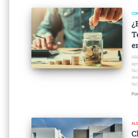
CO
¿
T
e
All
apr
fác
des
fac
Po
ALQ
C