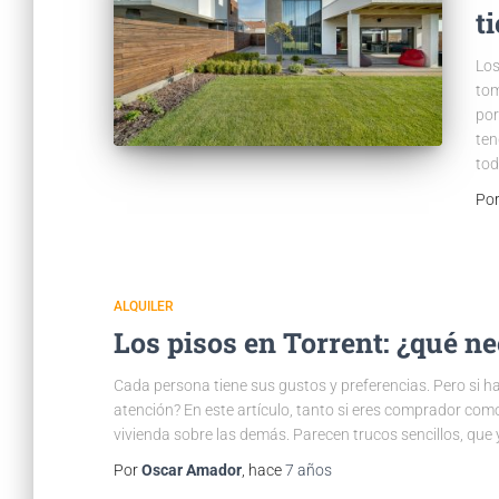
t
Los
tom
por
ten
tod
Po
ALQUILER
Los pisos en Torrent: ¿qué n
Cada persona tiene sus gustos y preferencias. Pero si ha
atención? En este artículo, tanto si eres comprador co
vivienda sobre las demás. Parecen trucos sencillos, que 
Por
Oscar Amador
, hace
7 años