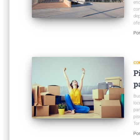
enc
con
dep
ofe
Po
CO
P
p
Bus
loc
par
pis
Tor
Po